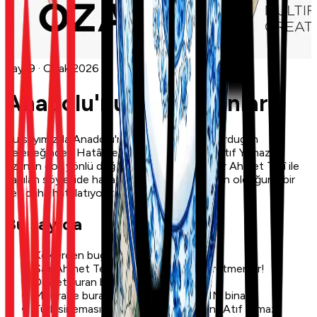
Sayı 9
· Ocak 2026
Anadolu'nun Ulu Ozanları
Bu sayımızda Anadolu'nun ulu ozanlarını, Nardugan
geleneğinden Hatâî'ye, TBMM binasından Atıf Yılmaz'a
uzanan çok yönlü değerlerimizi ele alıyor; şair Ahmet Tellî ile
yapılan söyleşide hayatın en büyük öğretmen olduğunu bir
kez daha hatırlatıyoruz.
Bu sayıda
Köklerden bugüne: Nardugan
Şair Ahmet Tellî: Hayat en büyük öğretmendir!
Devlet kuran büyük şair: Hatâî
Milli irade burada tecelli ediyor: TBMM binası
Türk sinemasının devrimci yönetmeni: Atıf Yılmaz