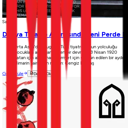
Sayı 10
Dünya Tiyatro Arenasında Yeni Perde E
Orta Asya'dan bugüne Türk tiyatrosunun yolculuğu
Çocuklara armağan edilen bir devrim: 23 Nisan 1920
Vatan için alkışlanan, hürriyet için sürgün edilen bir aydı
Mimarin şairi, şiirin mimarı: Cengiz Bektaş
Görüntüle
Dergiyi Oku