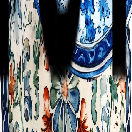
ski Senaryo
n: Namık Kemal