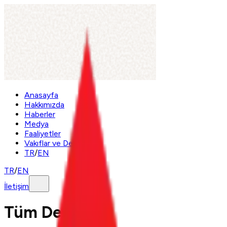
Anasayfa
Hakkımızda
Haberler
Medya
Faaliyetler
Vakıflar ve Dernek
TR
/
EN
TR
/
EN
İletişim
Tüm Dergiler