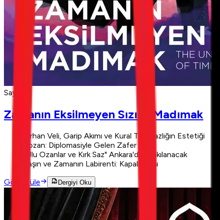
Sayı 11
Zamanın Eksilmeyen Sızısı: Madımak
Orhan Veli, Garip Akımı ve Kural Tanımazlığın Estetiği
Lozan: Diplomasiyle Gelen Zafer
"Ulu Ozanlar ve Kırk Saz" Ankara'da Yankılanacak
Taşın ve Zamanın Labirenti: Kapalı Çarşı
Görüntüle
Dergiyi Oku