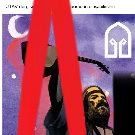
TÜTAV dergisinin tüm sayılarına buradan ulaşabilirsiniz.