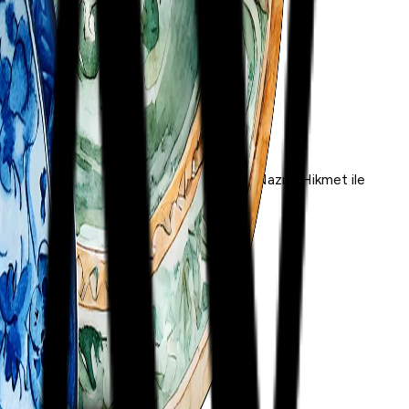
ini inceliyoruz. Şiirleriyle çağları aşan Nazım Hikmet ile