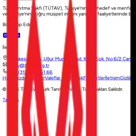
Türk Tanıtma Vakfı (TÜTAV), Türkiye'nin milli hedef ve menfaatleri
ve Türkiye'nin doğru müspet imajını yaratma faaliyetlerinde bulu
Bizi Takip Edin
İletişim
Büyükesat Mah. Uğur Mumcu Cad. Küpe Sok. No:6/2 Çank
tutav@tutav.org.tr
+90 (312) 437 51 66
Hakkımızda
Haberler
Vakıflar ve Dernek
Faaliyetler
İletişim
Gizlilik
© 2026 TÜTAV - Türk Tanıtma Vakfı. Tüm Hakları Saklıdır.
Tasarım