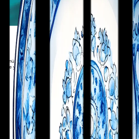
ümü işliyor, Anadolu'nun köklü şarap kültürünü ve Nevruz geleneğ
ine de yolculuk yapıyoruz.