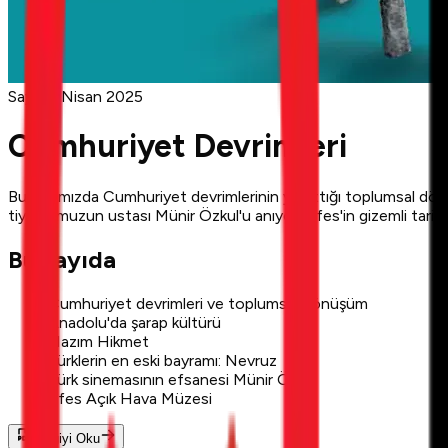
Sayı 6
· Nisan 2025
Cumhuriyet Devrimleri
Bu sayımızda Cumhuriyet devrimlerinin yarattığı toplumsal dönüş
tiyatromuzun ustası Münir Özkul'u anıyor, Efes'in gizemli tarih
Bu sayıda
Cumhuriyet devrimleri ve toplumsal dönüşüm
Anadolu'da şarap kültürü
Nazım Hikmet
Türklerin en eski bayramı: Nevruz
Türk sinemasının efsanesi Münir Özkul
Efes Açık Hava Müzesi
Dergiyi Oku