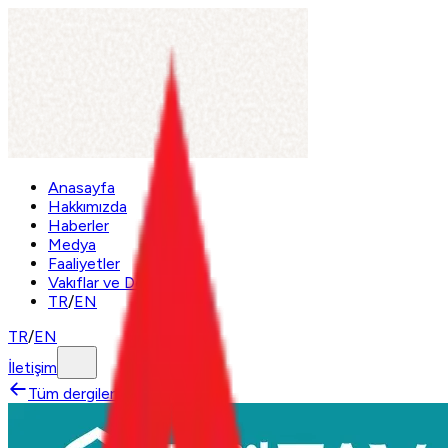
Anasayfa
Hakkımızda
Haberler
Medya
Faaliyetler
Vakıflar ve Dernek
TR
/
EN
TR
/
EN
İletişim
Tüm dergilere dön