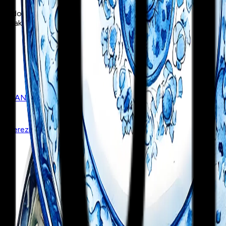
 doğrultusunda tarihi, arkeolojik, kültürel, turistik, ticari ve si
nmak ve desteklemek üzere kurulmuş, Atatürk ilke ve inkılaplarına 
aya / ANKARA
 ve Çerezler
Çerez Tercihleri