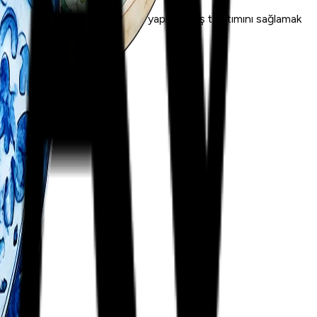
nai bilimsel sahalarda çalışmalar yapmak, dış tanıtımını sağlamak
bağlı bir vakıftır.