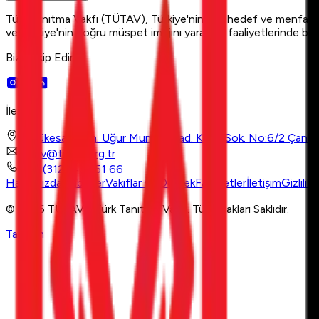
Türk Tanıtma Vakfı (TÜTAV), Türkiye'nin milli hedef ve menfaatleri
ve Türkiye'nin doğru müspet imajını yaratma faaliyetlerinde bulu
Bizi Takip Edin
İletişim
Büyükesat Mah. Uğur Mumcu Cad. Küpe Sok. No:6/2 Çank
tutav@tutav.org.tr
+90 (312) 437 51 66
Hakkımızda
Haberler
Vakıflar ve Dernek
Faaliyetler
İletişim
Gizlilik
© 2026 TÜTAV - Türk Tanıtma Vakfı. Tüm Hakları Saklıdır.
Tasarım