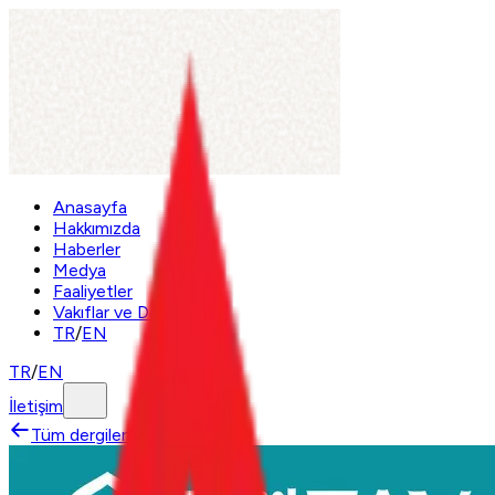
Anasayfa
Hakkımızda
Haberler
Medya
Faaliyetler
Vakıflar ve Dernek
TR
/
EN
TR
/
EN
İletişim
Tüm dergilere dön