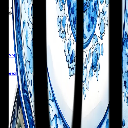
 doğrultusunda tarihi, arkeolojik, kültürel, turistik, ticari ve si
nmak ve desteklemek üzere kurulmuş, Atatürk ilke ve inkılaplarına 
aya / ANKARA
 ve Çerezler
Çerez Tercihleri