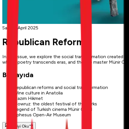
Sayı 6
· April 2025
Republican Reforms
In this issue, we explore the social transformation created 
whose poetry transcends eras, and theatre master Münir Özku
Bu sayıda
Republican reforms and social transformation
Wine culture in Anatolia
Nazım Hikmet
Nowruz: the oldest festival of the Turks
Legend of Turkish cinema Münir Özkul
Ephesus Open-Air Museum
Dergiyi Oku