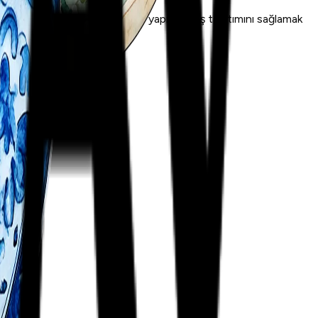
nai bilimsel sahalarda çalışmalar yapmak, dış tanıtımını sağlamak
bağlı bir vakıftır.