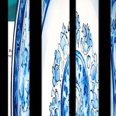
by the Republican reforms, Anatolia's deep-rooted wine cultur
l, and journey into the mysterious history of Ephesus.